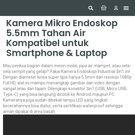
Hom
Constr
Beaut
Securi
Food
Kamera Mikro Endoskop
5.5mm Tahan Air
Kompatibel untuk
Smartphone & Laptop
Mau periksa bagian dalam mesin mobil, pipa air mampet, atau sela-
sela sempit yang gelap? Pakai Kamera Endoskopi Industrial 3in1 ini!
Dengan diameter lensa super tipis hanya 5.5mm dan resolusi 1080p
Full HD, alat ini mampu menangkap gambar dan video dengan
sangat jelas dan tajam. Dilengkapi konektor 3in1 (USB, Micro USB,
Type-C) yang bisa langsung dicolok ke Android maupun PC.
Kameranya juga sudah dibekali lampu LED yang tingkat
kecerahannya bisa diatur, serta sertifikasi waterproof sehingga
aman dipakai di area basah.