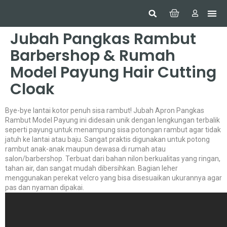
Hom
Constr
Beaut
Securi
Food
Jubah Pangkas Rambut
Barbershop & Rumah
Model Payung Hair Cutting
Cloak
Bye-bye lantai kotor penuh sisa rambut! Jubah Apron Pangkas
Rambut Model Payung ini didesain unik dengan lengkungan terbalik
seperti payung untuk menampung sisa potongan rambut agar tidak
jatuh ke lantai atau baju. Sangat praktis digunakan untuk potong
rambut anak-anak maupun dewasa di rumah atau
salon/barbershop. Terbuat dari bahan nilon berkualitas yang ringan,
tahan air, dan sangat mudah dibersihkan. Bagian leher
menggunakan perekat velcro yang bisa disesuaikan ukurannya agar
pas dan nyaman dipakai.