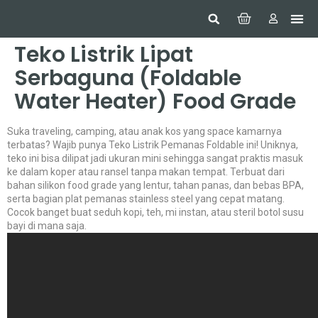
Hom
Constr
Beaut
Securi
Food
Teko Listrik Lipat
Serbaguna (Foldable
Water Heater) Food Grade
Suka traveling, camping, atau anak kos yang space kamarnya
terbatas? Wajib punya Teko Listrik Pemanas Foldable ini! Uniknya,
teko ini bisa dilipat jadi ukuran mini sehingga sangat praktis masuk
ke dalam koper atau ransel tanpa makan tempat. Terbuat dari
bahan silikon food grade yang lentur, tahan panas, dan bebas BPA,
serta bagian plat pemanas stainless steel yang cepat matang.
Cocok banget buat seduh kopi, teh, mi instan, atau steril botol susu
bayi di mana saja.