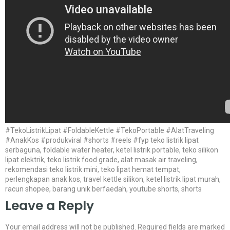
#TekoListrikLipat #FoldableKettle #TekoPortable #AlatTraveling
#AnakKos #produkviral #shorts #reels #fyp teko listrik lipat
serbaguna, foldable water heater, ketel listrik portable, teko silikon
lipat elektrik, teko listrik food grade, alat masak air traveling,
rekomendasi teko listrik mini, teko lipat hemat tempat,
perlengkapan anak kos, travel kettle silikon, ketel listrik lipat murah,
racun shopee, barang unik berfaedah, youtube shorts, shorts
Leave a Reply
Your email address will not be published.
Required fields are marked