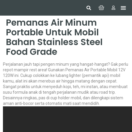
Hom
Constr
Beaut
Securi
Food
Pemanas Air Minum
Portable Untuk Mobil
Bahan Stainless Steel
Food Grade
Perjalanan jauh tapi pengen minum yang hangat-hangat? Gak perlu
repot mampir rest area! Gunakan Pemanas Air Portable Mobil 12V
120W ini. Cukup colokkan ke lubang lighter (pemantik api) mobil
kamu, alat ini akan merebus air hingga matang dengan cepat.
Sangat praktis untuk menyeduh kopi, teh, mi instan, atau membuat
susu formula anak di tengah perjalanan mudik atau road trip.
Desainnya ringkas, pas di cup holder mobil, dan dilengkapi sistem
aman anti-bocor serta otomatis mati saat mendidih.