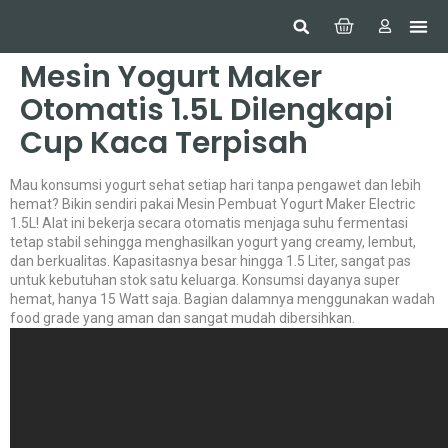
Hom
Constr
Beaut
Securi
Food
Mesin Yogurt Maker
Otomatis 1.5L Dilengkapi
Cup Kaca Terpisah
Mau konsumsi yogurt sehat setiap hari tanpa pengawet dan lebih
hemat? Bikin sendiri pakai Mesin Pembuat Yogurt Maker Electric
1.5L! Alat ini bekerja secara otomatis menjaga suhu fermentasi
tetap stabil sehingga menghasilkan yogurt yang creamy, lembut,
dan berkualitas. Kapasitasnya besar hingga 1.5 Liter, sangat pas
untuk kebutuhan stok satu keluarga. Konsumsi dayanya super
hemat, hanya 15 Watt saja. Bagian dalamnya menggunakan wadah
food grade yang aman dan sangat mudah dibersihkan.