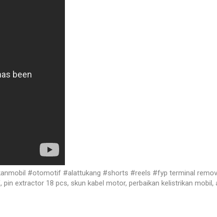
anmobil #otomotif #alattukang #shorts #reels #fyp terminal removal to
f, pin extractor 18 pcs, skun kabel motor, perbaikan kelistrikan mobil,