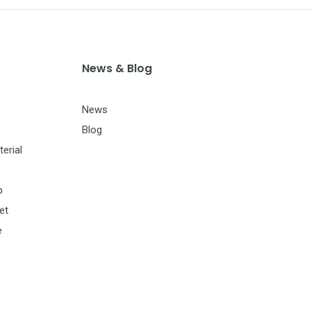
News & Blog
News
Blog
erial
p
et
e