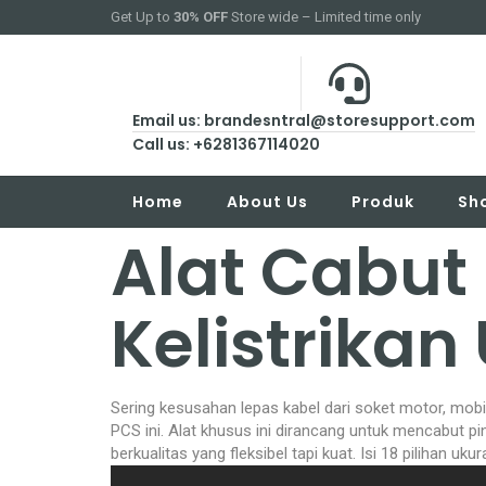
Get Up to
30% OFF
Store wide – Limited time only
Email us: brandesntral@storesupport.com
Call us: +6281367114020
Home
About Us
Produk
Sh
Alat Cabut 
Kelistrikan 
Sering kesusahan lepas kabel dari soket motor, mobil
PCS ini. Alat khusus ini dirancang untuk mencabut pi
berkualitas yang fleksibel tapi kuat. Isi 18 pilihan u