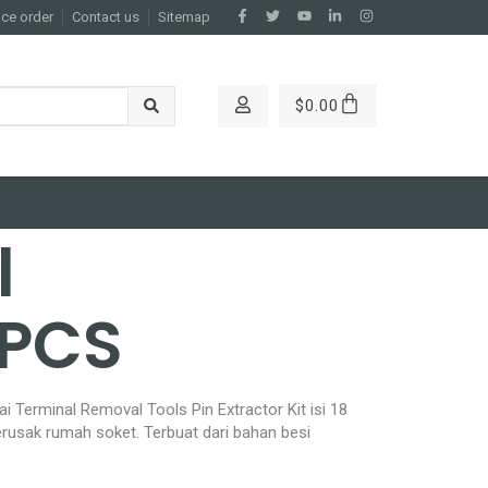
ace order
Contact us
Sitemap
$
0.00
l
 PCS
i Terminal Removal Tools Pin Extractor Kit isi 18
merusak rumah soket. Terbuat dari bahan besi