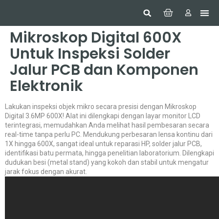
Hom
Constr
Beaut
Securi
Food
Mikroskop Digital 600X
Untuk Inspeksi Solder
Jalur PCB dan Komponen
Elektronik
Lakukan inspeksi objek mikro secara presisi dengan Mikroskop
Digital 3.6MP 600X! Alat ini dilengkapi dengan layar monitor LCD
terintegrasi, memudahkan Anda melihat hasil pembesaran secara
real-time tanpa perlu PC. Mendukung perbesaran lensa kontinu dari
1X hingga 600X, sangat ideal untuk reparasi HP, solder jalur PCB,
identifikasi batu permata, hingga penelitian laboratorium. Dilengkapi
dudukan besi (metal stand) yang kokoh dan stabil untuk mengatur
jarak fokus dengan akurat.