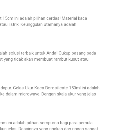
5cm ini adalah pilihan cerdas! Material kaca
tau listrik. Keunggulan utamanya adalah
alah solusi terbaik untuk Anda! Cukup pasang pada
embut yang tidak akan membuat rambut kusut atau
dapur. Gelas Ukur Kaca Borosilicate 150ml ini adalah
k ke dalam microwave. Dengan skala ukur yang jelas
0mm ini adalah pilihan sempurna bagi para pemula.
p jelas. Desainnya yang ringkas dan ringan sangat