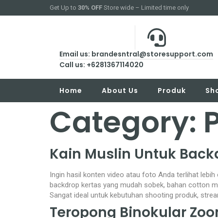
Get Up to
30% OFF
Store wide – Limited time only
Email us: brandesntral@storesupport.com
Call us: +6281367114020
Home
About Us
Produk
Sh
Category:
Kain Muslin Untuk Back
Ingin hasil konten video atau foto Anda terlihat leb
backdrop kertas yang mudah sobek, bahan cotton musl
Sangat ideal untuk kebutuhan shooting produk, stream
Teropong Binokular Zo