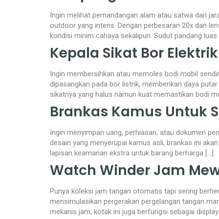
Ingin melihat pemandangan alam atau satwa dari jar
outdoor yang intens. Dengan perbesaran 20x dan le
kondisi minim cahaya sekalipun. Sudut pandang luas
Kepala Sikat Bor Elektr
Ingin membersihkan atau memoles bodi mobil sendiri d
dipasangkan pada bor listrik, memberikan daya puta
sikatnya yang halus namun kuat memastikan bodi mob
Brankas Kamus Untuk 
Ingin menyimpan uang, perhiasan, atau dokumen pent
desain yang menyerupai kamus asli, brankas ini akan
lapisan keamanan ekstra untuk barang berharga […]
Watch Winder Jam Mew
Punya koleksi jam tangan otomatis tapi sering berhen
mensimulasikan pergerakan pergelangan tangan manus
mekanis jam, kotak ini juga berfungsi sebagai display