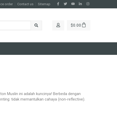
ace order
Contact us
Sitemap
$
0.00
tton Muslin ini adalah kuncinya! Berbeda dengan
nting: tidak memantulkan cahaya (non-reflective).