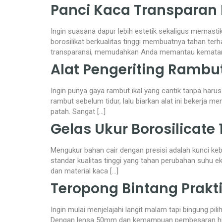
Panci Kaca Transparan 
Ingin suasana dapur lebih estetik sekaligus memast
borosilikat berkualitas tinggi membuatnya tahan te
transparansi, memudahkan Anda memantau kematanga
Alat Pengeriting Rambut
Ingin punya gaya rambut ikal yang cantik tanpa haru
rambut sebelum tidur, lalu biarkan alat ini bekerja 
patah. Sangat […]
Gelas Ukur Borosilicate
Mengukur bahan cair dengan presisi adalah kunci kebe
standar kualitas tinggi yang tahan perubahan suhu e
dan material kaca […]
Teropong Bintang Prak
Ingin mulai menjelajahi langit malam tapi bingung p
Dengan lensa 50mm dan kemampuan pembesaran hingga