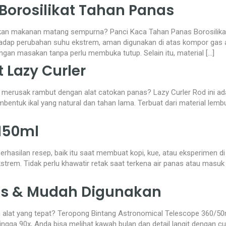
Borosilikat Tahan Panas
ikan makanan matang sempurna? Panci Kaca Tahan Panas Borosilikat 1
rhadap perubahan suhu ekstrem, aman digunakan di atas kompor gas a
n masakan tanpa perlu membuka tutup. Selain itu, material […]
 Lazy Curler
s merusak rambut dengan alat catokan panas? Lazy Curler Rod ini ad
membentuk ikal yang natural dan tahan lama. Terbuat dari material l
 150ml
rhasilan resep, baik itu saat membuat kopi, kue, atau eksperimen di 
kstrem. Tidak perlu khawatir retak saat terkena air panas atau masu
tis & Mudah Digunakan
ilih alat yang tepat? Teropong Bintang Astronomical Telescope 360/5
 90x, Anda bisa melihat kawah bulan dan detail langit dengan cuku