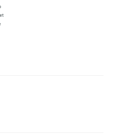
p
et
e