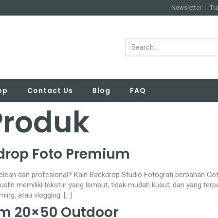
Newsletter
Tr
op
Contact Us
Blog
FAQ
Produk
drop Foto Premium
ih clean dan profesional? Kain Backdrop Studio Fotografi berbahan Co
in memiliki tekstur yang lembut, tidak mudah kusut, dan yang terpe
ing, atau vlogging. […]
om 20×50 Outdoor