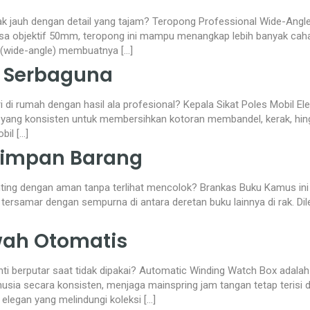
ak jauh dengan detail yang tajam? Teropong Professional Wide-Ang
nsa objektif 50mm, teropong ini mampu menangkap lebih banyak cah
 (wide-angle) membuatnya […]
ik Serbaguna
i rumah dengan hasil ala profesional? Kepala Sikat Poles Mobil Elektr
r yang konsisten untuk membersihkan kotoran membandel, kerak, hing
il […]
Simpan Barang
ing dengan aman tanpa terlihat mencolok? Brankas Buku Kamus ini a
 tersamar dengan sempurna di antara deretan buku lainnya di rak. D
ah Otomatis
ti berputar saat tidak dipakai? Automatic Winding Watch Box adalah s
ia secara konsisten, menjaga mainspring jam tangan tetap terisi d
 elegan yang melindungi koleksi […]